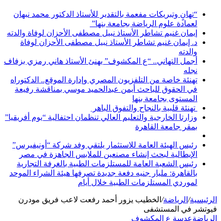
“تهانٍ وتبريكات مفعمة بالتقدير للأستاذ الدكتور محمد نبهان
لعمادة علوم الرياضة بجامعة بنها”
إيمان غنيم تشاطر الأستاذ نبيل مصطفى الأحزان لوفاة والدته
د. إيمان غنيم تشاطر الأستاذ نبيل مصطفى الأحزان لوفاة
والدته
أجمل التهاني.. “ع المكشوف” يهنئ الأستاذ هاني رمزي بزفاف
نجله
تهنئة خاصة من التلفزيون المصري وإدارة الموقع.. الدكتوراه
في الحقوق للباحث أيمن عبدالحميد موسي بمناقشة رفيعة
المستوى بجامعة بنها
تهنئة قلبية بالنجاح والتفوق الباهر
وزارتا الخارجية والتعليم العالي تنظمان احتفالية “يوم أفريقيا”
بمقر جامعة القاهرة
رئيس الهيئة العامة للاستثمار يلتقي وفد شركة “أونيفيرس”
الإيطالية لبحث إنشاء مصنعين للملابس الجاهزة في مصر
رئيس الشعبة العامة للمستلزمات الطبية بالغرفة التجارية
بالقاهرة: مليار جنيه دفعة جديدة تصرفها هيئة الشراء الموحد
لموردي المستلزمات الطبية خلال أيام
الرئيسية
/
الرياضة
/
الخطيب يزور أحمد رفعت لاعب فريق مودرن
فيوتشر في المستشفى
الرياضة
عدسة ع المكشوف