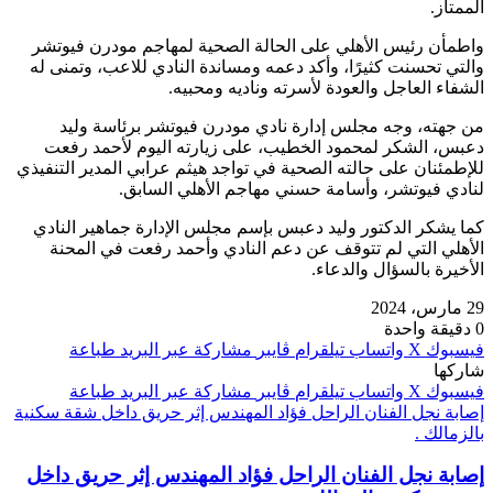
الممتاز.
واطمأن رئيس الأهلي على الحالة الصحية لمهاجم مودرن فيوتشر
والتي تحسنت كثيرًا، وأكد دعمه ومساندة النادي للاعب، وتمنى له
الشفاء العاجل والعودة لأسرته وناديه ومحبيه.
من جهته، وجه مجلس إدارة نادي مودرن فيوتشر برئاسة وليد
دعبس، الشكر لمحمود الخطيب، على زيارته اليوم لأحمد رفعت
للإطمئنان على حالته الصحية في تواجد هيثم عرابي المدير التنفيذي
لنادي فيوتشر، وأسامة حسني مهاجم الأهلي السابق.
كما يشكر الدكتور وليد دعبس بإسم مجلس الإدارة جماهير النادي
الأهلي التي لم تتوقف عن دعم النادي وأحمد رفعت في المحنة
الأخيرة بالسؤال والدعاء.
29 مارس، 2024
0
دقيقة واحدة
فيسبوك
‫X
واتساب
تيلقرام
ڤايبر
مشاركة عبر البريد
طباعة
شاركها
فيسبوك
‫X
واتساب
تيلقرام
ڤايبر
مشاركة عبر البريد
طباعة
إصابة نجل الفنان الراحل فؤاد المهندس إثر حريق داخل شقة سكنية
بالزمالك .
إصابة نجل الفنان الراحل فؤاد المهندس إثر حريق داخل