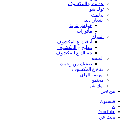
عدسة ع المكشوف
توك شو
برلمان
اشعار ادبيه
خواطر نثرية
مأثورات
المرأة
أناقتك ع المكشوف
مطبخ ع المكشوف
جمالك ع المكشوف
الصحه
صحتك من وجبتك
قناة ع المكشوف
بورصة الراي
مجتمع
توك شو
من نحن
فيسبوك
‫X
‫YouTube
بحث عن
أخبار عاجلة