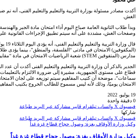
أكدت مصادر مسئولة بوزارة التربية والتعليم والتعليم الفنى، أنه تم
الغش.
وبدأ طلاب الثانوية العامة صباح اليوم أداء امتحان مادة الجبر والهند
وصفحات الغش، مشددة على أنه سيتم تطبيق الإجراءات القانونية على
مدارس (المتفوقين STEM) شعبة الرياضيات الامتحان في مادة “مقاييس المفاهيم (الرياضيات البحتة) “.
قطاع على مستوى الجمهورية، مشيرة إلى ضرورة الالتزام بالتعليمات ال
سماعات”، موضحة أن كتيب المفاهيم سيتم توزيعه على لجان الامتحانات 
الامتحان يوميًا، وذلك لأنه ليس مسموح للطالب الخروج بكتيب المفاهيم
19 يوليو، 2022
0
دقيقة واحدة
فيسبوك
‫X
واتساب
تيلقرام
ڤايبر
مشاركة عبر البريد
طباعة
شاركها
فيسبوك
‫X
واتساب
تيلقرام
ڤايبر
مشاركة عبر البريد
طباعة
وكيل وزارة الأوقاف بغزة: وصول حجاج قطاع غزة غداً
وكيل وزارة الأوقاف بغزة: وصول حجاج قطاع غزة غداً