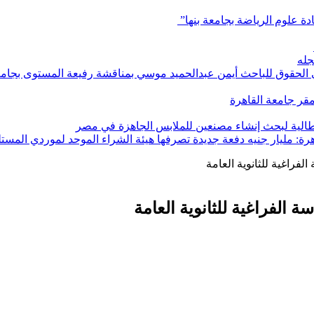
ادة علوم الرياضة بجامعة بنها”
جله
ي الحقوق للباحث أيمن عبدالحميد موسي بمناقشة رفيعة المستوى بجامعة
بمقر جامعة القاهرة
إيطالية لبحث إنشاء مصنعين للملابس الجاهزة في مصر
هرة: مليار جنيه دفعة جديدة تصرفها هيئة الشراء الموحد لموردي المستل
فراغية للثانوية العامة
 الفراغية للثانوية العامة