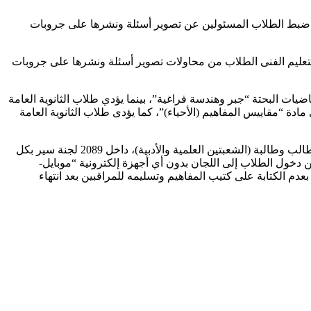
ا تم ضبط الطلاب المسئولين عن تصوير أسئلة ونشرها على جروبات
 والتعليم الفنى الطلاب من محاولات تصوير أسئلة ونشرها على جروبات
امة شعبة (الرياضيات) الامتحان في مادة الرياضيات البحتة “جبر وهندسة فراغية”، بينما يؤدي طلاب الثانوية العامة
 يؤدى طلاب الثانوية العامة مدارس (المتفوقين STEM) شعبة العلوم الامتحان في مادة “مقاييس المفاهيم (الأحياء)”، كما يؤدى طلاب الثانوية العامة
الجدير بالذكر أن وزارة التربية والتعليم والتعليم الفنى أكدت أن عدد الطلاب المتقدمين لامتحانات الثانوية العامة هذا العام بلغ 707 ألف و992 طالب وطالبة (الشعبتين العلمية والأدبية)، داخل 2089 لجنة سير بكل
 دخول الطلاب إلى اللجان بدون أي أجهزة إلكترونية “موبايل-
م الكتابة على كتيب المفاهيم وتسليمه للمراقبين بعد انتهاء