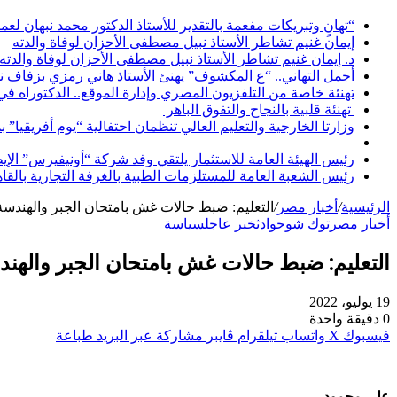
“تهانٍ وتبريكات مفعمة بالتقدير للأستاذ الدكتور محمد نبهان لعم
إيمان غنيم تشاطر الأستاذ نبيل مصطفى الأحزان لوفاة والدته
د. إيمان غنيم تشاطر الأستاذ نبيل مصطفى الأحزان لوفاة والدته
أجمل التهاني.. “ع المكشوف” يهنئ الأستاذ هاني رمزي بزفاف ن
تهنئة خاصة من التلفزيون المصري وإدارة الموقع.. الدكتوراه ف
تهنئة قلبية بالنجاح والتفوق الباهر
وزارتا الخارجية والتعليم العالي تنظمان احتفالية “يوم أفريقيا” 
رئيس الهيئة العامة للاستثمار يلتقي وفد شركة “أونيفيرس” ال
رئيس الشعبة العامة للمستلزمات الطبية بالغرفة التجارية بالقا
الرئيسية
/
أخبار مصر
/
التعليم: ضبط حالات غش بامتحان الجبر والهندسة ال
أخبار مصر
توك شو
حوادث
خبر عاجل
سياسة
التعليم: ضبط حالات غش بامتحان الجبر والهندسة
19 يوليو، 2022
0
دقيقة واحدة
فيسبوك
‫X
واتساب
تيلقرام
ڤايبر
مشاركة عبر البريد
طباعة
علي محمود