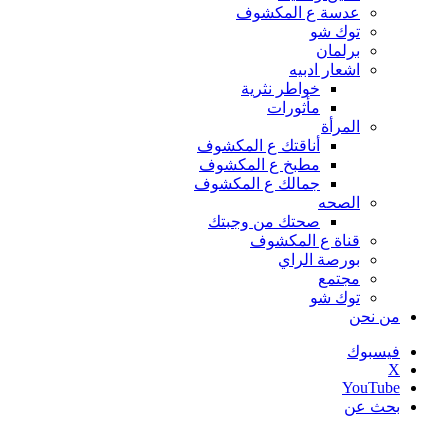
عدسة ع المكشوف
توك شو
برلمان
اشعار ادبيه
خواطر نثرية
مأثورات
المرأة
أناقتك ع المكشوف
مطبخ ع المكشوف
جمالك ع المكشوف
الصحه
صحتك من وجبتك
قناة ع المكشوف
بورصة الراي
مجتمع
توك شو
من نحن
فيسبوك
‫X
‫YouTube
بحث عن
أخبار عاجلة