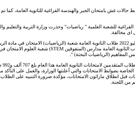
 ضبط حالات غش بامتحان الجبر والهندسة الفراغية للثانوية العامة، كم
سة الفراغية للشعبة العلمية ” رياضيات” وحذرت وزارة التربية والتعليم
 اى مخالفة.
قال وزارة التربية والتعليم والتعليم الفنى، أنه يؤدى اليوم الثلاثاء 19 يوليو 2022 طلاب الثانوية الع
(المكفوفين) الامتحان في مادتى “الفلسفة، والمنطق”، بينما
خاصة بضوابط الامتحانات والتي أعلنتها الوزارة، والعمل على التأكد من
قبل انطلاق ماراثون الامتحانات، مؤكدة ضرورة التنبيه على الطلاب بعد
 من اللجنة.