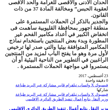
الحدان الادنى والأقصى للغرامة والحد الاقصى
لعقوبة الحبس” ومخالفة المادة 37 من ذات
القانون.
والجدير بالذكر أن الحملات المستمرة على
منطقة اجهور بمحافظة القليوبية ساهمت فى
انخفاض الكبير في أعداد مكامير الفحم غير
المطورة وبدء بعض المنتجين باستخدام نماذج
المكامير المتوافقة بيئيا والتي صدر لها ترخيص
لأول مرة وهو ما يفتح الباب لمزيد من المنتجين
الراغبين في التطوير من الناحية البيئية أو أن
يستمروا في مواجهة الحملات المستمرة .
23 أغسطس، 2017
0
دقيقة واحدة
فيسبوك
‫X
واتساب
تيلقرام
ڤايبر
مشاركة عبر البريد
طباعة
شاركها
فيسبوك
‫X
واتساب
تيلقرام
ڤايبر
مشاركة عبر البريد
طباعة
وزير النقل يتابع أعمال تنفيذ الطريق الدائرى الاقليمى
وزير النقل يتابع أعمال تنفيذ الطريق الدائرى الاقليمى