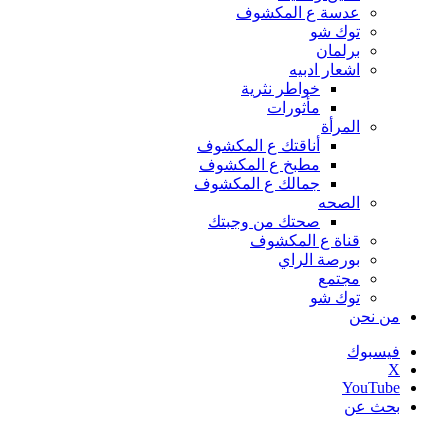
عدسة ع المكشوف
توك شو
برلمان
اشعار ادبيه
خواطر نثرية
مأثورات
المرأة
أناقتك ع المكشوف
مطبخ ع المكشوف
جمالك ع المكشوف
الصحه
صحتك من وجبتك
قناة ع المكشوف
بورصة الراي
مجتمع
توك شو
من نحن
فيسبوك
‫X
‫YouTube
بحث عن
أخبار عاجلة