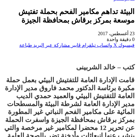
البيئة تداهم مكامير الفحم بحملة تفتيش
موسعة بمركز برقاش بمحافظة الجيزة
23 أغسطس، 2017
0
دقيقة واحدة
فيسبوك
‫X
واتساب
تيلقرام
ڤايبر
مشاركة عبر البريد
طباعة
كتب – خالد الشربينى
قامت الإدارة العامة للتفتيش البيئي بعمل حملة
مكبرة برئاسة الدكتور محمد فاروق مدير الإدارة
العامة للتفتيش البيئي والعميد حمدي الديب
مدير الإدارة العامة لشرطة البيئة والمسطحات
المائية على مكامير الفحم النباتي غير المطورة
بمركز برقاش بمحافظة الجيزة واسفرت الحملة
عن تحرير 12 محضرا لمكامير غير مرخصة والتي
ينشب عنها انبعاثات وأدخنة تضر بالصحة العامة