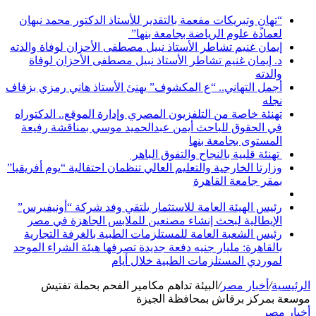
“تهانٍ وتبريكات مفعمة بالتقدير للأستاذ الدكتور محمد نبهان
لعمادة علوم الرياضة بجامعة بنها”
إيمان غنيم تشاطر الأستاذ نبيل مصطفى الأحزان لوفاة والدته
د. إيمان غنيم تشاطر الأستاذ نبيل مصطفى الأحزان لوفاة
والدته
أجمل التهاني.. “ع المكشوف” يهنئ الأستاذ هاني رمزي بزفاف
نجله
تهنئة خاصة من التلفزيون المصري وإدارة الموقع.. الدكتوراه
في الحقوق للباحث أيمن عبدالحميد موسي بمناقشة رفيعة
المستوى بجامعة بنها
تهنئة قلبية بالنجاح والتفوق الباهر
وزارتا الخارجية والتعليم العالي تنظمان احتفالية “يوم أفريقيا”
بمقر جامعة القاهرة
رئيس الهيئة العامة للاستثمار يلتقي وفد شركة “أونيفيرس”
الإيطالية لبحث إنشاء مصنعين للملابس الجاهزة في مصر
رئيس الشعبة العامة للمستلزمات الطبية بالغرفة التجارية
بالقاهرة: مليار جنيه دفعة جديدة تصرفها هيئة الشراء الموحد
لموردي المستلزمات الطبية خلال أيام
الرئيسية
/
أخبار مصر
/
البيئة تداهم مكامير الفحم بحملة تفتيش
موسعة بمركز برقاش بمحافظة الجيزة
أخبار مصر