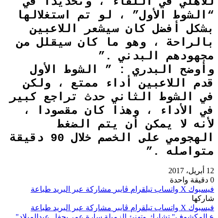
للأهلي ﻓﻲ ﺍﻟﻠﻘﺎﺀ ، ﻭﺗﺤﺪﻳﺪﺍ ﻓﻲ
“ﺍﻟﺸﻮﻁ ﺍﻷﻭﻝ” ، ﻟﻮ ﺗﻢ ﺍﺳﺘﻐﻼﻟﻬﺎ
بشكل أفضل ﻛﺎﻥ ﺳﻴﺸﻌﺮ ﺍﻟﻼﻋﺒﻴﻦ
ﺑﺎﻟﺮﺍﺣﺔ ، ﻭﻫﻮ ﻣﺎ ﻛﺎﻥ ﺳﻴﻘﻠﻞ ﻣﻦ
ﻣﺠﻬﻮﺩﻫﻢ ﺍﻟﺒﺪﻧﻲ .”
ﻭﺃﻭﺿﺢ ﺍﻟﺒﺪﺭﻱ : ” ﺍﻟﺸﻮﻁ ﺍﻷﻭﻝ
ﻗﺪﻡ ﺍﻟﻼﻋﺒﻴﻦ ﺃﺩﺍﺀ ﻣﻤﺘﻊ ، ﻭﻟﻜﻦ
ﻓﻲ ﺍﻟﺸﻮﻁ ﺍﻟﺜﺎﻧﻲ ﺣﺪﺙ ﺗﺮﺍﺟﻊ ﻛﺒﻴﺮ
في الأداء ، ﻭﻫﺬﺍ ﻛﺎﻥ ﻣﻘﺼﻮﺩﺍ ،
ﻷﻧﻪ ﻻ ﻳﻤﻜﻦ ﺃﻥ ﻳﺘﻢ ﺍﻟﻀﻐﻂ
ﺍﻟﻬﺠﻮﻣﻲ ﻋﻠﻰ ﺍﻟﺨﺼﻢ ﺧﻼﻝ 90 ﺩﻗﻴﻘﺔ
ﻣﺘﻮﺍﺻﻠﻪ .”
12 أبريل، 2017
0
دقيقة واحدة
فيسبوك
‫X
واتساب
تيلقرام
ڤايبر
مشاركة عبر البريد
طباعة
شاركها
فيسبوك
‫X
واتساب
تيلقرام
ڤايبر
مشاركة عبر البريد
طباعة
ع المكشوف" تشارك وتهنئ الزميلة سارة عمر بحفل عيدالميلاد"