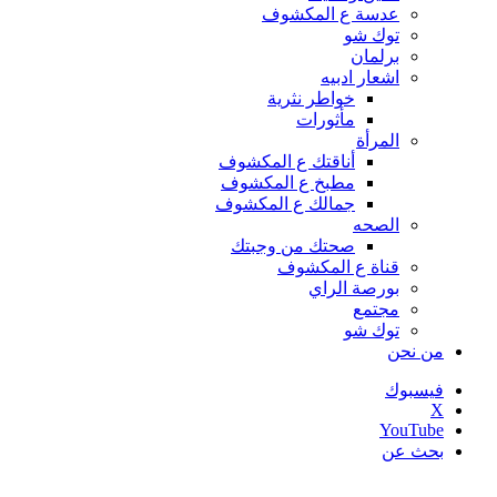
عدسة ع المكشوف
توك شو
برلمان
اشعار ادبيه
خواطر نثرية
مأثورات
المرأة
أناقتك ع المكشوف
مطبخ ع المكشوف
جمالك ع المكشوف
الصحه
صحتك من وجبتك
قناة ع المكشوف
بورصة الراي
مجتمع
توك شو
من نحن
فيسبوك
‫X
‫YouTube
بحث عن
أخبار عاجلة