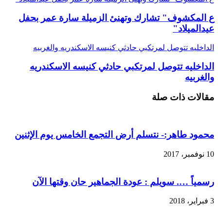
ع المكشوف" تشارك وتهنئ الزميلة سارة عمر بحفل
عيدالميلاد"
الداخليه تتوصل لمرتكبي حادثي كنيسه الاسكندريه والغربيه
الداخليه تتوصل لمرتكبي حادثي كنيسه الاسكندريه
والغربيه
مقالات ذات صلة
محمود طاهر:- نتسلم أرض التجمع الخامس يوم الإثنين
10 نوفمبر، 2017
رسمياً …. سويلم : عودة الجماهير حان وقتها الآن
3 فبراير، 2018