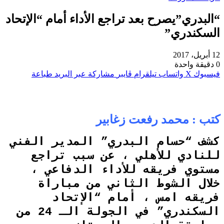
“البدري”يصرح بعد تراجع الأداء أمام “الإتحاد
السكندري”
12 أبريل، 2017
0
دقيقة واحدة
فيسبوك
‫X
واتساب
تيلقرام
ڤايبر
مشاركة عبر البريد
طباعة
كتب : محمد رفعت زغابير
ﻛﺸﻒ “ﺣﺴﺎﻡ ﺍﻟﺒﺪﺭﻱ” ﺍﻟﻤﺪﻳﺮ ﺍﻟﻔﻨﻲ
للنادي ﻟﻸﻫﻠﻲ ، ﻋﻦ ﺳﺒﺐ ﺗﺮﺍﺟﻊ
مستوي ﻓﺮﻳﻘﻪ ﻟﻸﺩﺍﺀ ﺍﻟﺪﻓﺎﻋﻲ ،
ﺧﻼﻝ ﺍﻟﺸﻮﻁ ﺍﻟﺜﺎﻧﻲ ﻣﻦ ﻣﺒﺎﺭﺍﺓ
ﻓﺮﻳﻘﻪ ﺍمس ، ﺃﻣﺎﻡ “ﺍلإﺗﺤﺎﺩ
ﺍﻟﺴﻜﻨﺪﺭﻱ” ﻓﻲ ﺍﻟﺠﻮﻟﺔ ﺍﻟـ 24 ﻣﻦ