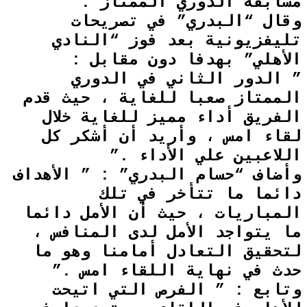
مسابقة ﺍﻟﺪﻭﺭﻱ ﺍﻟﻤﻤﺘﺎﺯ .
ﻭﻗﺎﻝ “ﺍﻟﺒﺪﺭﻱ” ﻓﻲ ﺗﺼﺮﻳﺤﺎﺕ
ﺗﻠﻴﻔﺰﻳﻮﻧﻴﺔ بعد ﻓﻮﺯ “النادي
ﺍﻷﻫﻠﻲ” ﺑﻬﺪﻓﺎ ﺩﻭﻥ ﻣﻘﺎﺑﻞ :
” ﺍﻟﺪﻭﺭ ﺍﻟﺜﺎﻧﻲ ﻓﻲ ﺍﻟﺪﻭﺭﻱ
الممتاز ﺻﻌﺒﺎ ﻟﻠﻐﺎﻳﺔ ، ﺣﻴﺚ ﻗﺪﻡ
ﺍﻟﻔﺮﻳﻖ ﺃﺩﺍﺀ ﻣﻤﻴﺰ ﻟﻠﻐﺎﻳﺔ ﺧﻼﻝ
ﻟﻘﺎﺀ ﺍمس ، ﻭﺃﺭﻳﺪ ﺃﻥ ﺃﺷﻜﺮ كل
ﺍﻟﻼﻋﺒﻴﻦ علي الأداء .”
ﻭﺃﺿﺎﻑ “حسام ﺍﻟﺒﺪﺭﻱ” : ” ﺍﻷﻫﺪﺍﻑ
ﺩﺍﺋﻤﺎ ﻣﺎ ﺗﺘﺄﺧﺮ ﻓﻲ ﺗﻠﻚ
ﺍﻟﻤﺒﺎﺭﻳﺎﺕ ، ﺣﻴﺚ ﺃﻥ ﺍﻷﻣﻞ ﺩﺍﺋﻤﺎ
ﻣﺎ ﻳﺘﻮﺍﺟﺪ ﺍﻷﻣﻞ ﻟﺪﻯ ﺍﻟﻤﻨﺎﻓﺲ ،
ﻟﺘﺤﻘﻴﻖ ﺍﻟﺘﻌﺎﺩﻝ ﺃﻣﺎﻣﻨﺎ ﻭﻫﻮ ﻣﺎ
ﺣﺪﺙ ﻓﻲ ﻧﻬﺎﻳﺔ ﺍﻟﻠﻘﺎﺀ ﺍمس .”
ﻭﺗﺎﺑﻊ : ” ﺍﻟﻔﺮﺹ ﺍﻟﺘﻲ ﺍﺗﻴﺤﺖ