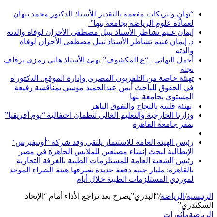
“تهانٍ وتبريكات مفعمة بالتقدير للأستاذ الدكتور محمد نبهان
لعمادة علوم الرياضة بجامعة بنها”
إيمان غنيم تشاطر الأستاذ نبيل مصطفى الأحزان لوفاة والدته
د. إيمان غنيم تشاطر الأستاذ نبيل مصطفى الأحزان لوفاة
والدته
أجمل التهاني.. “ع المكشوف” يهنئ الأستاذ هاني رمزي بزفاف
نجله
تهنئة خاصة من التلفزيون المصري وإدارة الموقع.. الدكتوراه
في الحقوق للباحث أيمن عبدالحميد موسي بمناقشة رفيعة
المستوى بجامعة بنها
تهنئة قلبية بالنجاح والتفوق الباهر
وزارتا الخارجية والتعليم العالي تنظمان احتفالية “يوم أفريقيا”
بمقر جامعة القاهرة
رئيس الهيئة العامة للاستثمار يلتقي وفد شركة “أونيفيرس”
الإيطالية لبحث إنشاء مصنعين للملابس الجاهزة في مصر
رئيس الشعبة العامة للمستلزمات الطبية بالغرفة التجارية
بالقاهرة: مليار جنيه دفعة جديدة تصرفها هيئة الشراء الموحد
لموردي المستلزمات الطبية خلال أيام
الرئيسية
/
الرياضة
/
“البدري”يصرح بعد تراجع الأداء أمام “الإتحاد
السكندري”
الرياضة
مأثورات