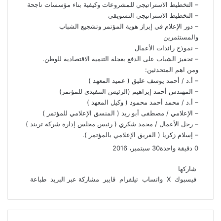
– التخطيط الاستراتيجي للمشروعات وكيفية بناء مؤسسات ناجحة
– التخطيط الاستراتيجي التسويقي
– دور الإعلام في إبراز هوية المؤتمر وتشجيع الشباب
والمستثمرين
– نموذج رائدات الأعمال
– تحفيز الشباب على الدفع بعجلة التنمية الاقتصادية للوطن.
ومن اهم المتحدثين:
– أ.د / أحمد يوسف عليق ( عميد المعهد )
– المهندس أحمد إبراهيم (الرئيس التنفيذى للمؤتمر)
– أ.د / محمد أحمد محمود ( وكيل المعهد )
– الإعلامي / مصطفى أبو زيد ( المنسق الإعلامي للمؤتمر )
– رجل الأعمال / محمد شكري ( رئيس مجلس إدارة شركة تريند )
– إسلام زكريا ( الفريق الإعلامي بالمؤتمر ).
0
دقيقة واحدة
30 سبتمبر، 2016
ف
و
ت
ڤ
م
ط
ي
X
ا
ي
ا
ب
ش
شاركها
س
ت
ل
ي
ا
ا
فيسبوك
‫X
واتساب
تيلقرام
ڤايبر
مشاركة عبر البريد
طباعة
ب
ق
س
ب
ر
ع
و
ا
ر
ر
ك
ة
ك
ا
ب
ة
م
ع