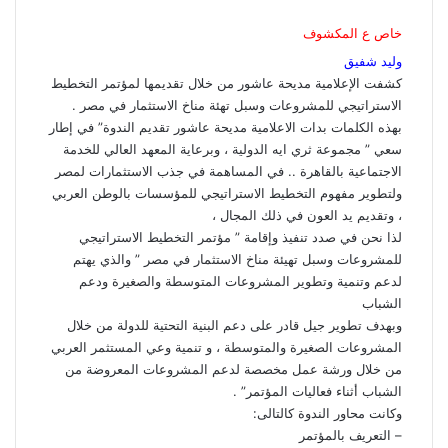
ر
ا
خاص ع المكشوف
ل
وليد شفيق
ب
كشفت الإعلامية مديحة عاشور من خلال تقديمها لمؤتمر التخطيط
ر
ي
الاستراتيجي للمشروعات وسبل تهئة مناخ الاستثمار في مصر .
د
بهذه الكلمات بدات الاعلامية مديحة عاشور تقديم الندوة” في إطار
سعي ” مجموعة ثري ايه الدولية ، وبرعاية المعهد العالي للخدمة
الاجتماعية بالقاهرة .. في المساهمة في جذب الاستثمارات لمصر
ولتطوير مفهوم التخطيط الاستراتيجي للمؤسسات بالوطن العربي
، وتقديم يد العون في ذلك المجال ،
لذا نحن في صدد تنفيذ وإقامة ” مؤتمر التخطيط الاستراتيجي
للمشروعات وسبل تهيئة مناخ الاستثمار في مصر ” والذي يهتم
لدعم وتنمية وتطوير المشروعات المتوسطة والصغيرة ودعم
الشباب
وبهدف تطوير جيل قادر على دعم البنية التحتية للدولة من خلال
المشروعات الصغيرة والمتوسطة ، و تنمية وعي المستثمر العربي
من خلال ورشة عمل مخصصة لدعم المشروعات المعروضة من
الشباب أثناء فعاليات المؤتمر” .
وكانت محاور الندوة كالتالى:
– التعريف بالمؤتمر