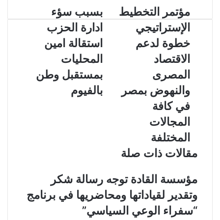
م
مؤتمر التخطيط
ب
بسبب سؤء
ب
ؤ
س
ر
الإستراتيجي
ادارة الحزب
ت
ب
ا
م
ب
خطوة لدعم
استقالة امين
ل
ر
س
ب
الاقتصاد
المحليات
ا
ؤ
ر
ل
ء
ي
المصرى
بمستقبل وطن
ت
ا
د
والنهوض بمصر
بالفيوم
خ
د
ط
ا
في كافة
ي
ر
المجالات
ط
ة
ا
ا
المختلفة
ل
ل
مقالات ذات صلة
إ
ح
س
ز
ت
ب
مؤسسة القادة توجه رسالة شكر
ر
ا
وتقدير لقياداتها ومحاضريها في برنامج
ا
س
ت
ت
“سفراء الوعي السياسي”
ي
ق