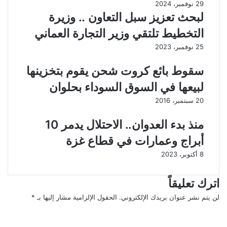
29 نوفمبر، 2024
ج
ا
لبحث تعزيز سبل التعاون .. وزيرة
ي
ل
خ
ة
التخطيط تلتقي وزير التجارة العماني
ط
ا
25 نوفمبر، 2023
و
م
ة
ي
سقوط بائع كروت شحن يقوم بتخزينها
ل
ن
د
ا
لبيعها في السوق السوداء بحلوان
ع
ل
20 سبتمبر، 2016
م
م
ا
ح
منذ بدء العدوان.. الاحتلال يدمر 10
ل
ل
ا
ي
أبراج وعمارات في قطاع غزة
ق
ا
8 أكتوبر، 2023
ت
ت
ص
ب
ا
م
اترك تعليقاً
د
س
ا
لن يتم نشر عنوان بريدك الإلكتروني.
ت
الحقول الإلزامية مشار إليها بـ
*
ل
ق
ا
م
ب
ل