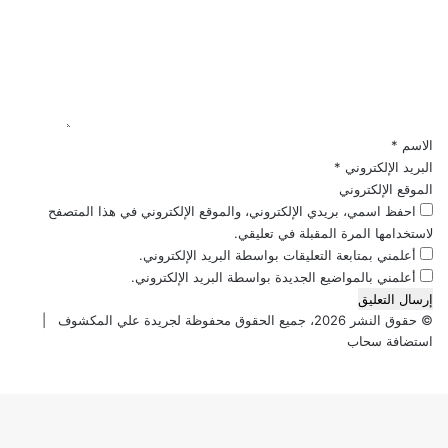
ص
ل
ت
ر
و
ع
ى
ط
ل
و
ن
ي
ا
ب
ق
ل
ا
*
ن
ل
الاسم
*
ه
ف
البريد الإلكتروني
*
و
ي
الموقع الإلكتروني
ض
و
احفظ اسمي، بريدي الإلكتروني، والموقع الإلكتروني في هذا المتصفح
ب
م
لاستخدامها المرة المقبلة في تعليقي.
م
أعلمني بمتابعة التعليقات بواسطة البريد الإلكتروني.
ص
ر
أعلمني بالمواضيع الجديدة بواسطة البريد الإلكتروني.
ف
ي
© حقوق النشر 2026، جميع الحقوق محفوظة لجريدة علي المكشوف |
ك
استضافة سحاب
ا
‫X
ڤايبر
فيسبوك
واتساب
تيلقرام
ف
زر
ة
الذهاب
ا
إلى
ل
الأعلى