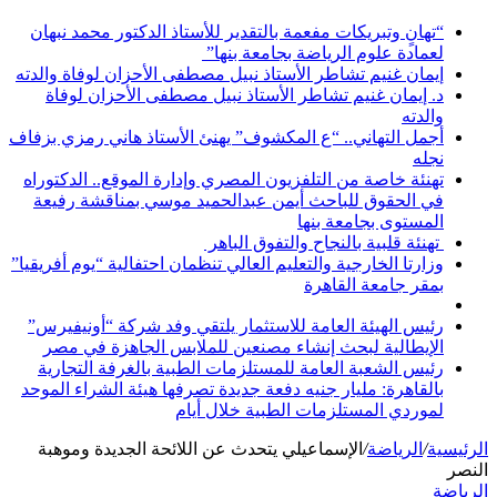
“تهانٍ وتبريكات مفعمة بالتقدير للأستاذ الدكتور محمد نبهان
لعمادة علوم الرياضة بجامعة بنها”
إيمان غنيم تشاطر الأستاذ نبيل مصطفى الأحزان لوفاة والدته
د. إيمان غنيم تشاطر الأستاذ نبيل مصطفى الأحزان لوفاة
والدته
أجمل التهاني.. “ع المكشوف” يهنئ الأستاذ هاني رمزي بزفاف
نجله
تهنئة خاصة من التلفزيون المصري وإدارة الموقع.. الدكتوراه
في الحقوق للباحث أيمن عبدالحميد موسي بمناقشة رفيعة
المستوى بجامعة بنها
تهنئة قلبية بالنجاح والتفوق الباهر
وزارتا الخارجية والتعليم العالي تنظمان احتفالية “يوم أفريقيا”
بمقر جامعة القاهرة
رئيس الهيئة العامة للاستثمار يلتقي وفد شركة “أونيفيرس”
الإيطالية لبحث إنشاء مصنعين للملابس الجاهزة في مصر
رئيس الشعبة العامة للمستلزمات الطبية بالغرفة التجارية
بالقاهرة: مليار جنيه دفعة جديدة تصرفها هيئة الشراء الموحد
لموردي المستلزمات الطبية خلال أيام
الرئيسية
/
الرياضة
/
الإسماعيلي يتحدث عن اللائحة الجديدة وموهبة
النصر
الرياضة