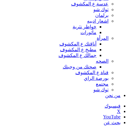
عدسة ع المكشوف
توك شو
برلمان
اشعار ادبيه
خواطر نثرية
مأثورات
المرأة
أناقتك ع المكشوف
مطبخ ع المكشوف
جمالك ع المكشوف
الصحه
صحتك من وجبتك
قناة ع المكشوف
بورصة الراي
مجتمع
توك شو
من نحن
فيسبوك
‫X
‫YouTube
بحث عن
أخبار عاجلة