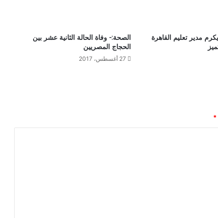
ة
.
.
م
كرم مدير تعليم القاهرة
الصحة:- وفاة الحالة الثانية عشر بين
ح
ميز
الحجاج المصريين
م
27 أغسطس، 2017
د
ش
ر
ف
ف
ي
*
"
ا
ل
ق
ا
ه
ر
ة
ا
ل