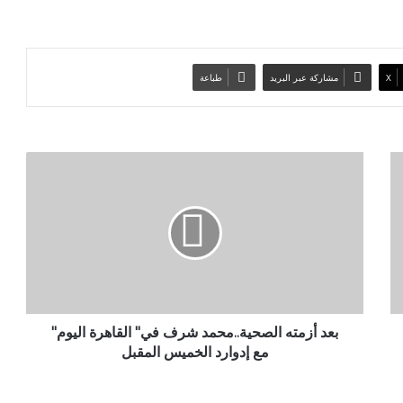
‫X
مشاركة عبر البريد
طباعة
ب
ع
د
أ
ز
م
ت
ه
ا
ل
بعد أزمته الصحية..محمد شرف في" القاهرة اليوم"
ص
مع إدوارد الخميس المقبل
ح
ي