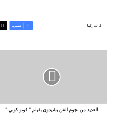
شاركها
فيسبوك
ا
ل
ع
د
ي
د
م
ن
ن
ج
العديد من نجوم الفن يشيدون بفيلم " فوتو كوبي "
و
م
ا