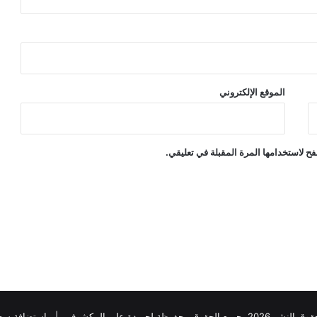
ي
و
م
"
م
ع
الموقع الإلكتروني
إ
د
و
ا
ح لاستخدامها المرة المقبلة في تعليقي.
ر
د
ا
ل
خ
م
ي
س
ا
ل
م
202، جميع الحقوق محفوظة لجريدة علي المكشوف |
استضافة سح