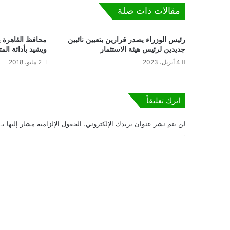
ل
مقالات ذات صلة
ف
ن
ي
رئيس الوزراء يصدر قرارين بتعيين نائبين
محافظ القاهرة ي
ش
جديدين لرئيس هيئة الاستثمار
ويشيد بأدائة المت
ي
4 أبريل، 2023
2 مايو، 2018
د
و
ن
ب
اترك تعليقاً
ف
ي
لن يتم نشر عنوان بريدك الإلكتروني.
الحقول الإلزامية مشار إليها بـ
ل
ا
م
"
ل
ف
ت
و
ت
ع
و
ل
ك
و
ي
ب