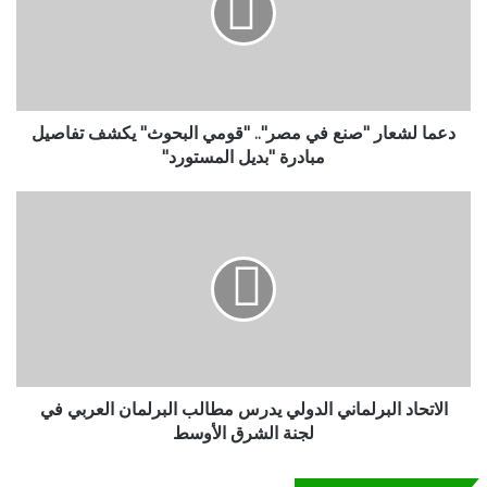
ل
ش
ع
ا
ر
"
دعما لشعار "صنع في مصر".. "قومي البحوث" يكشف تفاصيل
ص
مبادرة "بديل المستورد"
ن
ع
ا
ف
ل
ي
ا
م
ت
ص
ح
ر
ا
"
د
.
ا
.
ل
"
ب
الاتحاد البرلماني الدولي يدرس مطالب البرلمان العربي في
ق
ر
لجنة الشرق الأوسط
و
ل
م
م