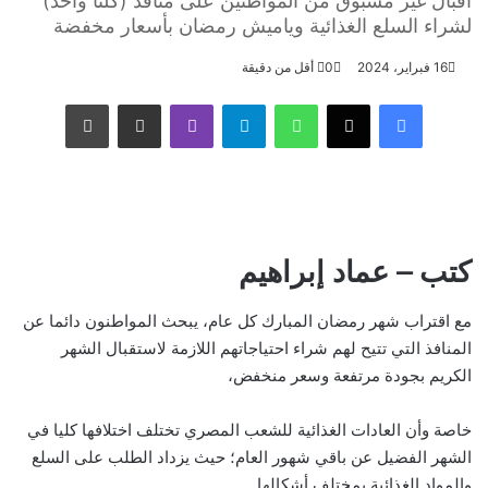
اقبال غير مسبوق من المواطنين على منافذ (كلنا واحد)
لشراء السلع الغذائية وياميش رمضان بأسعار مخفضة
16 فبراير، 2024
0
أقل من دقيقة
فيسبوك
‫X
واتساب
تيلقرام
ڤايبر
مشاركة عبر البريد
طباعة
كتب – عماد إبراهيم
مع اقتراب شهر رمضان المبارك كل عام، يبحث المواطنون دائما عن
المنافذ التي تتيح لهم شراء احتياجاتهم اللازمة لاستقبال الشهر
الكريم بجودة مرتفعة وسعر منخفض،
خاصة وأن العادات الغذائية للشعب المصري تختلف اختلافها كليا في
الشهر الفضيل عن باقي شهور العام؛ حيث يزداد الطلب على السلع
والمواد الغذائية بمختلف أشكالها.