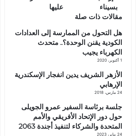
ج
ي
د
بسيناء
عليها
ه
ة
و
"
مقالات ذات صلة
د
ت
"
ف
هل التحول من الممارسة إلى العدادات
ا
ر
ل
ض
الكودية يقنن الوحدة؟.. متحدث
ج
ق
الكهرباء يجيب
ي
ا
ش
ئ
1 أكتوبر، 2020
و
م
ا
ة
الأزهر الشريف يدين انفجار الإسكندرية
ل
م
الإرهابي
ش
ط
ر
ا
24 مارس، 2018
ط
ل
ة
ب
جلسة برئاسة السفير عمرو الجويلى
"
ج
حول دور الإتحاد الأفريقي والأمم
ل
د
م
ي
المتحدة والشركاء لتنفيذ أجندة 2063
ك
د
24 يناير، 2023
ا
ة