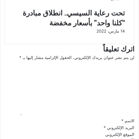
ف
ع
تحت رعاية السيسي.. انطلاق مبادرة
ح
ل
ة
ى
“كلنا واحد” بأسعار مخفضة
"
"
14 مارس، 2022
ا
ق
ل
ط
إ
ر
اترك تعليقاً
ر
"
لن يتم نشر عنوان بريدك الإلكتروني.
الحقول الإلزامية مشار إليها بـ
*
ه
ل
ا
ا
ف
ب
ك
ل
"
ا
ت
ب
ل
ع
س
ح
ل
ي
ص
ي
ن
ا
ق
ا
ر
*
ء
ع
الاسم
*
ل
البريد الإلكتروني
*
ي
الموقع الإلكتروني
ه