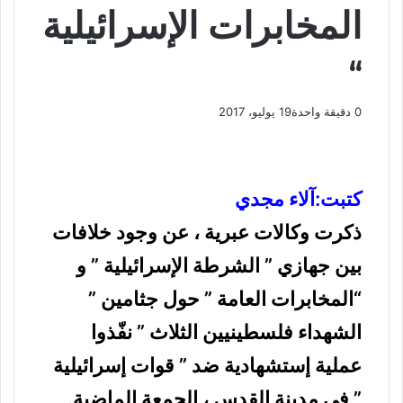
المخابرات الإسرائيلية
“
0
دقيقة واحدة
19 يوليو، 2017
ف
و
ت
ڤ
م
ط
ي
X
ا
ي
ا
ب
ش
س
ت
ل
ي
ا
ا
ب
ق
س
ب
ر
ع
كتبت:آلاء مجدي
و
ا
ر
ر
ك
ة
ك
ا
ب
ة
ذكرت وكالات عبرية ، عن وجود خلافات
م
ع
بين جهازي ” الشرطة الإسرائيلية ” و
ب
ر
“المخابرات العامة ” حول جثامين ”
ا
ل
الشهداء فلسطينيين الثلاث ” نفّذوا
ب
ر
عملية إستشهادية ضد ” قوات إسرائيلية
ي
” في مدينة القدس ، الجمعة الماضية.
د