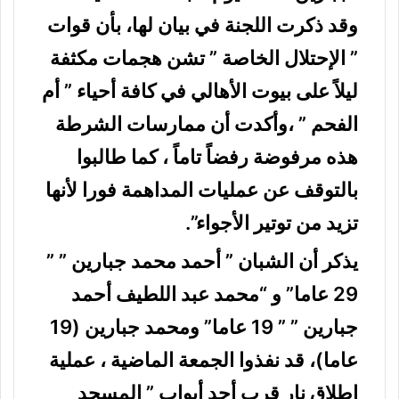
وقد ذكرت اللجنة في بيان لها، بأن قوات
” الإحتلال الخاصة ” تشن هجمات مكثفة
ليلاً على بيوت الأهالي في كافة أحياء ” أم
الفحم ” ،وأكدت أن ممارسات الشرطة
هذه مرفوضة رفضاً تاماً ، كما طالبوا
بالتوقف عن عمليات المداهمة فورا لأنها
تزيد من توتير الأجواء”.
يذكر أن الشبان ” أحمد محمد جبارين ” ”
29 عاما” و “محمد عبد اللطيف أحمد
جبارين ” ” 19 عاما” ومحمد جبارين (19
عاما)، قد نفذوا الجمعة الماضية ، عملية
إطلاق نار قرب أحد أبواب ” المسجد