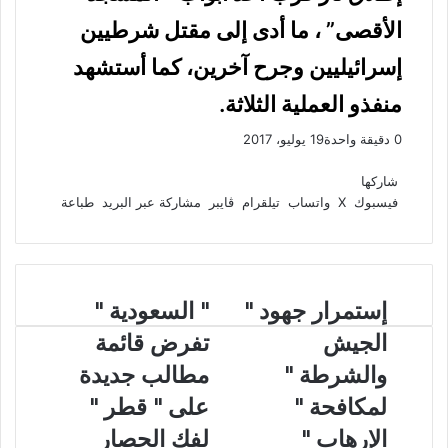
الأقصى” ، ما أدى إلى مقتل شرطيين
إسرائيليين وجرح آخرين، كما أستشهد
منفذو العملية الثلاثة.
0
دقيقة واحدة
19 يوليو، 2017
ف
و
ت
ڤ
م
ط
ي
X
ا
ي
ا
ب
ش
شاركها
س
ت
ل
ي
ا
ا
فيسبوك
‫X
واتساب
تيلقرام
ڤايبر
مشاركة عبر البريد
طباعة
ب
ق
س
ب
ر
ع
و
ا
ر
ر
ك
ة
ك
ا
ب
ة
م
ع
إ
إستمرار جهود "
"
" السعودية "
ب
س
ا
ر
الجيش
تفرض قائمة
ت
ل
ا
م
س
والشرطة "
مطالب جديدة
ل
ر
ع
ب
لمكافحة "
على " قطر "
ا
و
ر
ر
د
ي
الإرهاب "
لفك الحصار