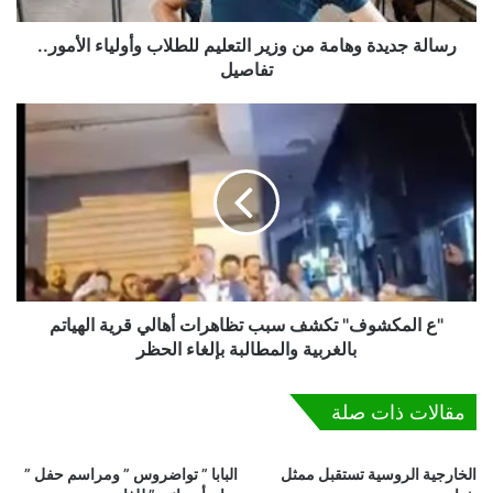
د
ة
رسالة جديدة وهامة من وزير التعليم للطلاب وأولياء الأمور..
و
تفاصيل
ه
ا
"
م
ع
ة
ا
م
ل
ن
م
و
ك
ز
ش
ي
و
ر
ف
ا
"
"ع المكشوف" تكشف سبب تظاهرات أهالي قرية الهياتم
ل
ت
بالغربية والمطالبة بإلغاء الحظر
ت
ك
ع
ش
مقالات ذات صلة
ل
ف
ي
س
م
ب
الخارجية الروسية تستقبل ممثل
البابا ” تواضروس ” ومراسم حفل ”
ل
ب