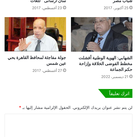
شباب مصر
سان أرسانى ” للغات
ل
ت
25 أكتوبر، 2017
23 أغسطس، 2017
ط
ظ
ل
ا
ا
ه
ب
ر
و
ا
أ
ت
و
أ
ل
ه
جولة مفاجئة لمحافظ القاهرة بحي
الشهابي: الهوية الوطنية أفشلت
ي
ا
عين شمس
مخطط الفوضى الخلاقة وإزاحة
ا
ل
حكم الجماعة
27 أغسطس، 2017
ء
ي
21 ديسمبر، 2022
ا
ق
ل
ر
اترك تعليقاً
أ
ي
م
ة
و
ا
لن يتم نشر عنوان بريدك الإلكتروني.
الحقول الإلزامية مشار إليها بـ
*
ر
ل
ا
.
ه
.
ي
ل
ت
ا
ت