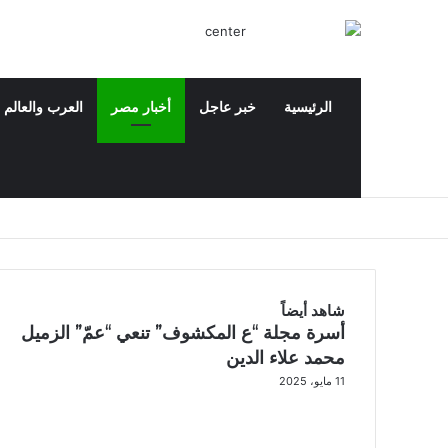
الرئيسية
خبر عاجل
أخبار مصر
العرب والعالم
‫X
فيسبوك
‫YouTube
بحث عن
شاهد أيضاً
أسرة مجلة “ع المكشوف” تنعي “عمّ” الزميل
إ
غ
محمد علاء الدين
ل
11 مايو، 2025
ا
ق