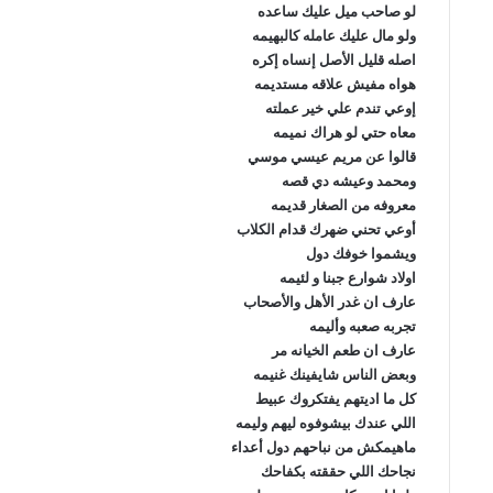
لو صاحب ميل عليك ساعده
ولو مال عليك عامله كالبهيمه
اصله قليل الأصل إنساه إكره
هواه مفيش علاقه مستديمه
إوعي تندم علي خير عملته
معاه حتي لو هراك نميمه
قالوا عن مريم عيسي موسي
ومحمد وعيشه دي قصه
معروفه من الصغار قديمه
أوعي تحني ضهرك قدام الكلاب
ويشموا خوفك دول
اولاد شوارع جبنا و لئيمه
عارف ان غدر الأهل والأصحاب
تجربه صعبه وأليمه
عارف ان طعم الخيانه مر
وبعض الناس شايفينك غنيمه
كل ما اديتهم يفتكروك عبيط
اللي عندك بيشوفوه ليهم وليمه
ماهيمكش من نباحهم دول أعداء
نجاحك اللي حققته بكفاحك