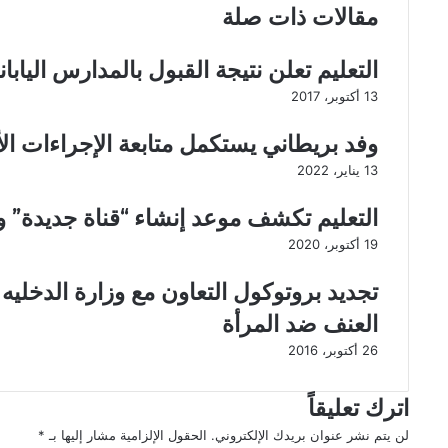
د
مقالات ذات صلة
:
ل
ا
ل
ل
ه
التعليم تعلن نتيجة القبول بالمدارس اليابان
خ
:
13 أكتوبر، 2017
ا
8
ر
5
وفد بريطاني يستكمل متابعة الإجراءات الأ
ج
%
ي
ا
13 يناير، 2022
ة
ن
ا
خ
التعليم تكشف موعد إنشاء “قناة جديدة” و
ل
ف
19 أكتوبر، 2020
م
ا
ص
ض
تجديد بروتوكول التعاون مع وزارة الدخلي
ر
ف
ي
ي
العنف ضد المرأة
ة
أ
26 أكتوبر، 2016
ت
ج
ن
ر
ت
ا
اترك تعليقاً
ص
ل
لن يتم نشر عنوان بريدك الإلكتروني.
الحقول الإلزامية مشار إليها بـ
*
ر
م