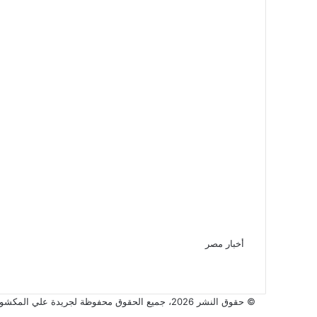
أخبار مصر
© حقوق النشر 2026، جميع الحقوق محفوظة لجريدة علي المكشوف |
‫X
ڤايبر
فيسبوك
واتساب
تيلقرام