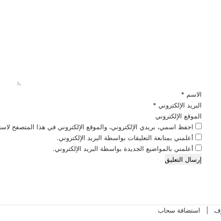
ا
ل
و
ل
ك
ظ
ت
ر
ف
ع
ا
ف
م
ي
ل
ة
ا
ي
أ
ل
ق
ب
ـ
*
ن
2
الاسم
*
ا
5
البريد الإلكتروني
*
ئ
س
الموقع الإلكتروني
ن
ن
احفظ اسمي، بريدي الإلكتروني، والموقع الإلكتروني في هذا المتصفح لاستخ
ا
ة
أعلمني بمتابعة التعليقات بواسطة البريد الإلكتروني.
ب
ا
أعلمني بالمواضيع الجديدة بواسطة البريد الإلكتروني.
ا
ل
ل
أ
خ
خ
ا
ي
ر
ر
ج
ة
استضافة سحاب
.