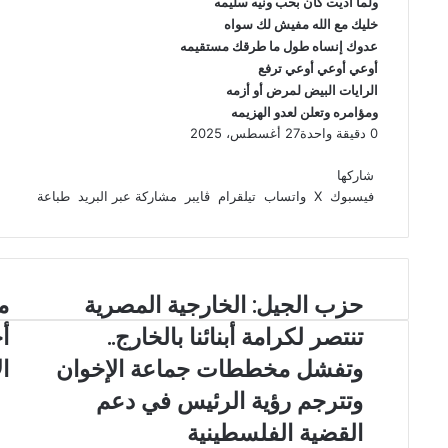
ولما اديت كان بحب ونيه سليمه
خليك مع الله مفيش لك سواه
عدوك إنساه طول ما طرقك مستقيمه
أوعي أوعي أوعي ترفع
الرايات البيض لمرض أو أزمه
ومؤامره وتعلن لعدو الهزيمه
0
دقيقة واحدة
27 أغسطس، 2025
ف
و
ت
ڤ
م
ط
ي
X
ا
ي
ا
ب
ش
شاركها
س
ت
ل
ي
ا
ا
فيسبوك
‫X
واتساب
تيلقرام
ڤايبر
مشاركة عبر البريد
طباعة
ب
ق
س
ب
ر
ع
و
ا
ر
ر
ك
ة
ك
ا
ب
ة
م
ع
ح
حزب الجيل: الخارجية المصرية
م
ب
ز
ل
ر
تنتصر لكرامة أبنائنا بالخارج..
ب
ا
ا
ا
ك
وتفشل مخططات جماعة الإخوان
ا
ل
ل
ع
ب
وتترجم رؤية الرئيس في دعم
ج
ب
ر
ي
د
ي
القضية الفلسطينية
ل
ا