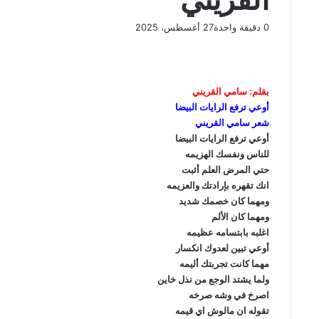
0
دقيقة واحدة
27 أغسطس، 2025
ف
و
ت
ڤ
م
ط
ي
X
ا
ي
ا
ب
ش
س
ت
ل
ي
ا
ا
ب
ق
س
ب
ر
ع
بقلم: سامي القريني
و
ا
ر
ر
ك
ة
أوعي ترفع الرايات البيضا
ك
ا
ب
ة
شعر سامي القريني
م
ع
أوعي ترفع الرايات البيضا
ب
للناس ونفسك الهزيمه
ر
حتي المرض العلم أثبت
ا
انك تقهره بإرادتك والعزيمه
ل
ومهما كان خصمك شديد
ب
ومهما كان الألم
ر
اغلبه بابتسامه عظيمه
ي
أوعي تبين لعدوك انكسار
د
مهما كانت تجربتك أليمه
ولما يشتد الوجع من نذل خاين
اصرخ في وشه صرخه
تقوله ان مالوش اي قيمه